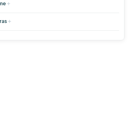
rne
ras