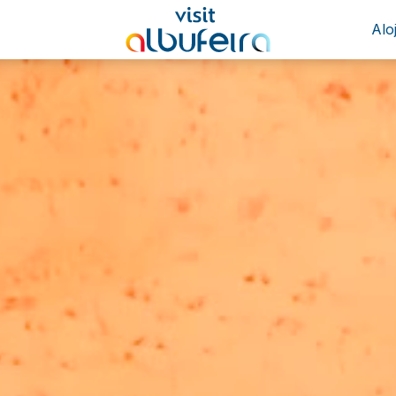
Alo
29°
Nubes
Actualizado 13:30
(+351) 289 580 533
info@visitalbufeira.com