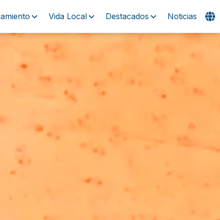
jamiento
Vida Local
Destacados
Noticias
Visitas
Experiencias
Playas
Eventos
Alojamiento
Vida Local
Destacados
Noticias