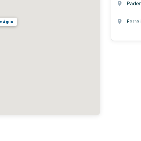
Pade
Ferrei
de Água