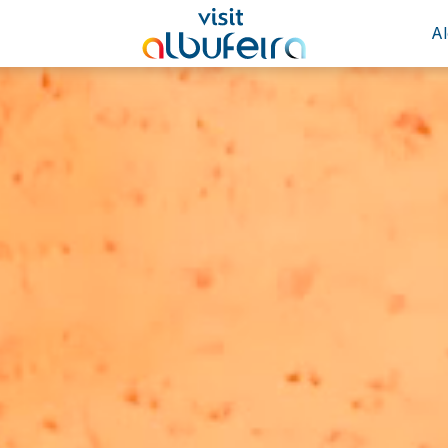
A
25°
Nuvens Quebradas
Atualizado 10:00
(+351) 289 580 533
info@visitalbufeira.com