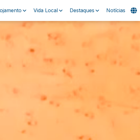
lojamento
Vida Local
Destaques
Notícias
Visitas
Experiências
Praias
Eventos
Alojamento
Vida Local
Destaques
Notícias