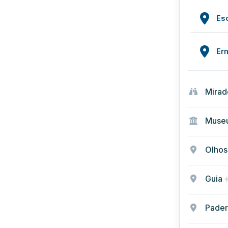
Es
Er
Mirad
Museu
Olhos
Guia
Pade