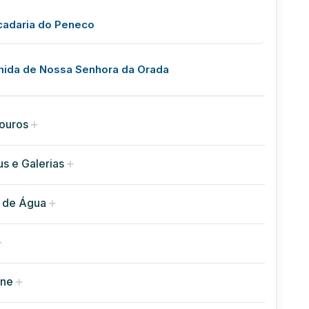
cadaria do Peneco
mida de Nossa Senhora da Orada
ouros
s e Galerias
 de Água
rne