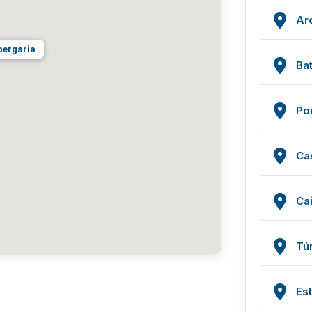
Ar
bergaria
Bat
Po
Ca
Ca
Tú
Es