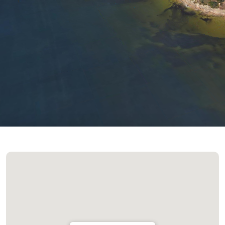
Céu Limpo
Atualizado 08:30
(+351) 289 580 533
info@visitalbufeira.com