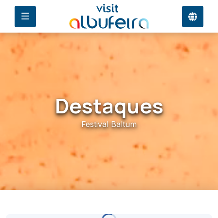
Destaques
Festival Baltum
33°