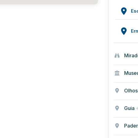
Es
Er
Mirad
Museu
Olhos
Guia
Pade