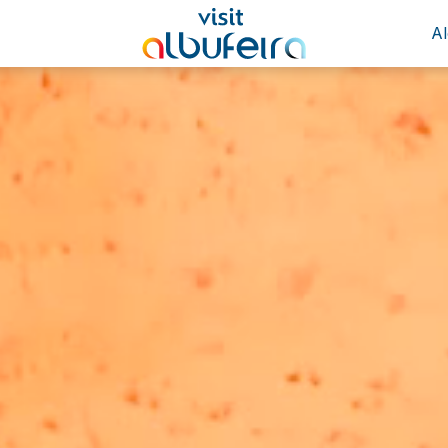
A
22°
Céu Limpo
Atualizado 04:30
(+351) 289 580 533
info@visitalbufeira.com