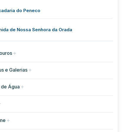
cadaria do Peneco
mida de Nossa Senhora da Orada
ouros
s e Galerias
 de Água
rne