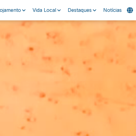
lojamento
Vida Local
Destaques
Notícias
Visitas
Experiências
Praias
Eventos
Alojamento
Vida Local
Destaques
Notícias