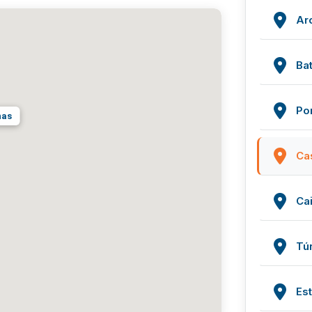
Ar
Bat
Po
has
Ca
Ca
Tú
Es