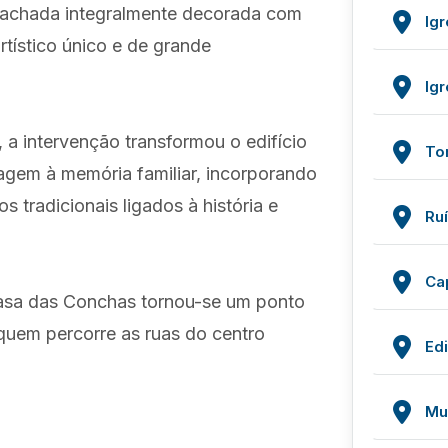
a fachada integralmente decorada com
Ig
rtístico único e de grande
Igr
e, a intervenção transformou o edifício
To
gem à memória familiar, incorporando
 tradicionais ligados à história e
Ru
Ca
Casa das Conchas tornou-se um ponto
a quem percorre as ruas do centro
Edi
Mu