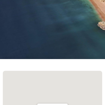
Nuvens Quebradas
Atualizado 06:30
(+351) 289 580 533
info@visitalbufeira.com