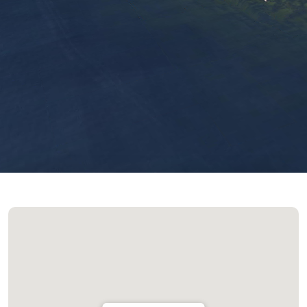
Nublado
Atualizado 14:30
(+351) 289 580 533
info@visitalbufeira.com