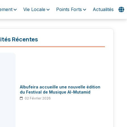
ement
Vie Locale
Points Forts
Actualités
Visites
Expériences
ités Récentes
Plages
Événements
Hébergement
Vie Locale
Points Forts
Actualités
Albufeira accueille une nouvelle édition
du Festival de Musique Al-Mutamid
02 Février 2026