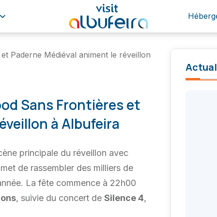
Héberg
Actual
31°
Ciel Dégagé
Mis à jour 13:00
ood Sans Frontières et
veillon à Albufeira
(+351) 289 580 533
info@visitalbufeira.com
scène principale du réveillon avec
omet de rassembler des milliers de
e année. La fête commence à 22h00
gons
, suivie du concert de
Silence 4
,