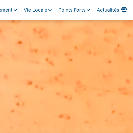
ement
Vie Locale
Points Forts
Actualités
Visites
Expériences
Plages
Événements
Hébergement
Vie Locale
Points Forts
Actualités